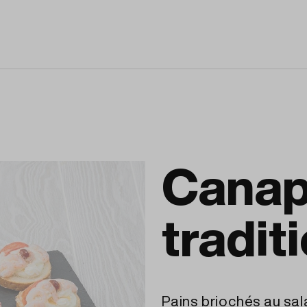
Cana
tradit
Pains briochés au sa