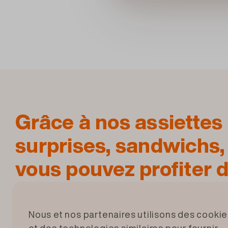
Grâce à nos assiettes 
surprises, sandwichs,
vous pouvez profiter 
sans stress et faire la
sans en perdre une mi
Nous et nos partenaires utilisons des cooki