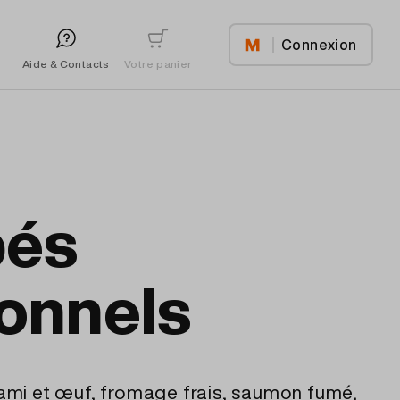
Connexion
Votre panier
Aide & Contacts
pés
ionnels
lami et œuf, fromage frais, saumon fumé,