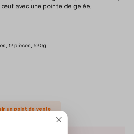
t œuf avec une pointe de gelée.
es, 12 pièces, 530g
sir un point de vente