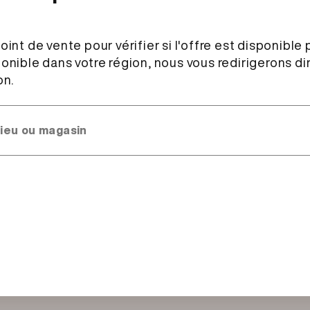
Aucun point de ve
Description et ing
Ingrédients
spécialité fromagère 
pasteurisé, sel de cuis
lactiques), pain toast 