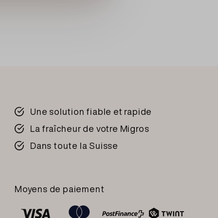
d'
orge
], eau,
beurre
, poudre de
lait
,
evure, amidon de pomme de terre, huile de
492, E 493 et E 494], sel de cuisine,
e
blé
, farine de malt de
blé
,
gluten
de
blé
,
, antioxydant: E 300, enzymes de
blé
],
é 15% ([Salmo salar 96%, élevage,
ôme naturel, acide lactique, sucre, fumée),
tes
cuites 9% (Pandalus borealis 98%,
Une solution fiable et rapide
 pêche au chalut [avec sel de cuisine]),
La fraîcheur de votre Migros
nde de porc [Suisse], lard [Suisse], viande
Dans toute la Suisse
ouennes [Suisse], sel de cuisine iodé,
e
], caséinate de sodium [de
lait
],
ioxydants: E 301 et E 331, exhausteur de
Moyens de paiement
ur: E 252, extrait d'épice, paprika, sel de
e colza), gelée 6% (eau, gélatine de porc,