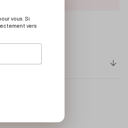
nte sélectionné
rédients
20% (
crème
pasteurisée,
lait
écrémé
ine, acidifiant: acide lactique, ferments
17% (farine parisienne [farine de froment,