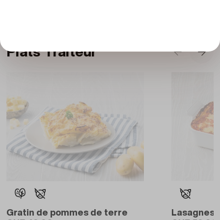
thon-avocat et maki thon-fil de piment.
Plats Traiteur
Gratin de pommes de terre
Lasagnes à