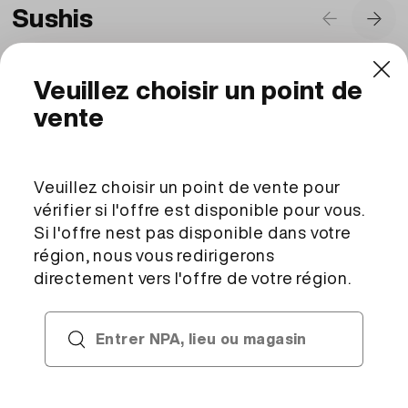
Sushis
Sushi Kirei
Sushi Hikar
dès CHF 59.00
dès CHF 5
Nigiri saumon, nigiri thon, maki
California s
concombre, maki saumon-avocat, maki
maki saumon-a