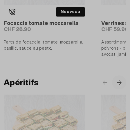
Nouveau
Focaccia tomate mozzarella
Verrines s
CHF 28.90
CHF 59.90
Parts de focaccia: tomate, mozzarella,
Assortiment d
basilic, sauce au pesto.
poivrons - pe
avocat, jambo
houmous bette
Fourchettes/c
Apéritifs